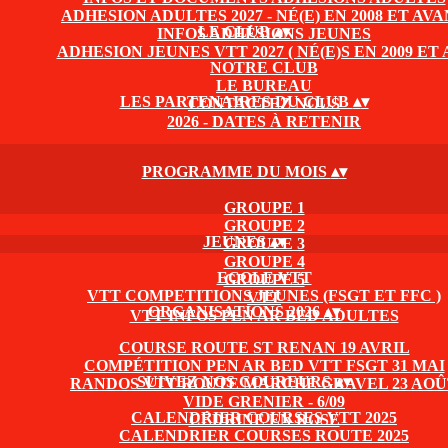
ADHESION ADULTES 2027 - NÉ(E) EN 2008 ET AV
LE CLUB
▴
▾
INFOS ADHÉSIONS JEUNES
ADHESION JEUNES VTT 2027 ( NÉ(E)S EN 2009 ET A
NOTRE CLUB
LE BUREAU
LES PARTENAIRES DU CLUB
▴
▾
CONTACTEZ NOUS
2026 - DATES À RETENIR
PROGRAMME DU MOIS
▴
▾
GROUPE 1
GROUPE 2
JEUNES
▴
▾
GROUPE 3
GROUPE 4
ECOLE VTT
GROUPE 5
VTT COMPETITIONS JEUNES (FSGT ET FFC )
VTT
ORGANISATIONS 2026
▴
▾
VTT INFOS PEN AR BED ADULTES
COURSE ROUTE ST RENAN 19 AVRIL
COMPÉTITION PEN AR BED VTT FSGT 31 MAI
SUIVEZ NOS COUREURS
▴
▾
RANDOS VTT ROUTE MARCHE GRAVEL 23 AOÛ
VIDE GRENIER - 6/09
CALENDRIER COURSES VTT 2025
CÉDRINE EN ROSE
CALENDRIER COURSES ROUTE 2025