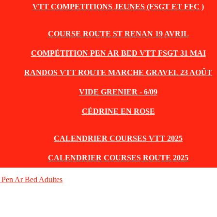
VTT COMPETITIONS JEUNES (FSGT ET FFC )
COURSE ROUTE ST RENAN 19 AVRIL
COMPÉTITION PEN AR BED VTT FSGT 31 MAI
RANDOS VTT ROUTE MARCHE GRAVEL 23 AOÛT
VIDE GRENIER - 6/09
CÉDRINE EN ROSE
CALENDRIER COURSES VTT 2025
CALENDRIER COURSES ROUTE 2025
en Ar Bed Adultes