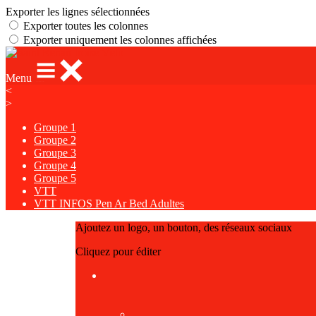
Exporter les lignes sélectionnées
Exporter toutes les colonnes
Exporter uniquement les colonnes affichées
Menu
<
>
Groupe 1
Groupe 2
Groupe 3
Groupe 4
Groupe 5
VTT
VTT INFOS Pen Ar Bed Adultes
Ajoutez un logo, un bouton, des réseaux sociaux
Cliquez pour éditer