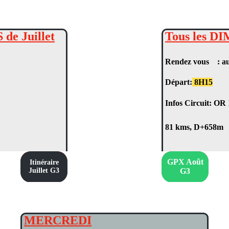
de Juillet
Tous les D
Rendez vous : a
Départ:
8H15
Infos Circuit: OR
81 kms, D+658m
GPX Août
Itinéraire
Juillet G3
G3
MERCREDI