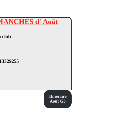
IMANCHES d' Août
u club
 13329255
Itinéraire
Août G3