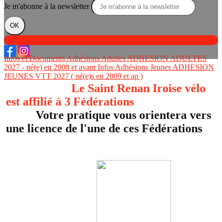
Je m'abonne à la newsletter
OK
Infos et Documents Adhésions Adultes
ADHESION ADULTES
2027 - né(e) en 2008 et avant
Infos Adhésions Jeunes
ADHESION
JEUNES VTT 2027 ( né(e)s en 2009 et ap )
Le Saint Renan Iroise vélo
est affilié à 3 Fédérations
Votre pratique vous orientera vers
une licence de l'une de ces Fédérations