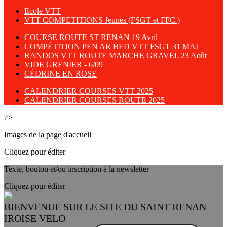
Ecole VTT
VTT COMPETITIONS Jeunes (FSGT et FFC )
COURSE ROUTE ST RENAN 19 Avril
COMPÉTITION PEN AR BED VTT FSGT 31 MAI
RANDOS VTT ROUTE MARCHE GRAVEL 23 Août
VIDE GRENIER - 6/09
CÉDRINE EN ROSE
CALENDRIER COURSES VTT 2025
CALENDRIER COURSES ROUTE 2025
?>
Images de la page d'accueil
Cliquez pour éditer
Texte, bouton et/ou inscription à la newsletter
Cliquez pour éditer
BIENVENUE SUR LE SITE DU SAINT RENAN
IROISE VELO