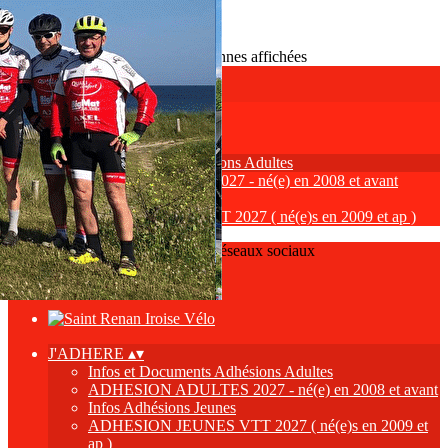
Exporter les lignes sélectionnées
Exporter toutes les colonnes
Exporter uniquement les colonnes affichées
Menu
<
>
Infos et Documents Adhésions Adultes
ADHESION ADULTES 2027 - né(e) en 2008 et avant
Infos Adhésions Jeunes
ADHESION JEUNES VTT 2027 ( né(e)s en 2009 et ap )
Ajoutez un logo, un bouton, des réseaux sociaux
Cliquez pour éditer
J'ADHERE
▴
▾
Infos et Documents Adhésions Adultes
ADHESION ADULTES 2027 - né(e) en 2008 et avant
Infos Adhésions Jeunes
ADHESION JEUNES VTT 2027 ( né(e)s en 2009 et
ap )