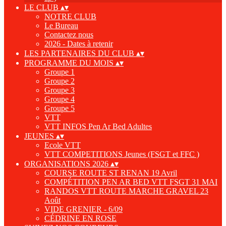
LE CLUB
▴
▾
NOTRE CLUB
Le Bureau
Contactez nous
2026 - Dates à retenir
LES PARTENAIRES DU CLUB
▴
▾
PROGRAMME DU MOIS
▴
▾
Groupe 1
Groupe 2
Groupe 3
Groupe 4
Groupe 5
VTT
VTT INFOS Pen Ar Bed Adultes
JEUNES
▴
▾
Ecole VTT
VTT COMPETITIONS Jeunes (FSGT et FFC )
ORGANISATIONS 2026
▴
▾
COURSE ROUTE ST RENAN 19 Avril
COMPÉTITION PEN AR BED VTT FSGT 31 MAI
RANDOS VTT ROUTE MARCHE GRAVEL 23
Août
VIDE GRENIER - 6/09
CÉDRINE EN ROSE