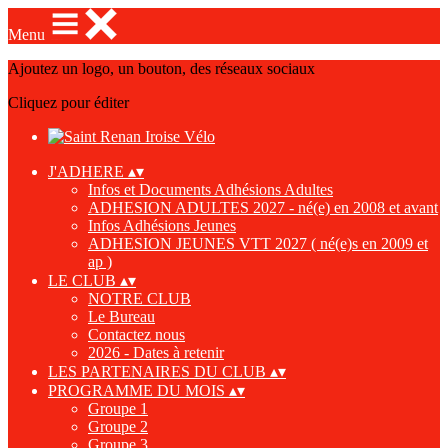
Menu
Ajoutez un logo, un bouton, des réseaux sociaux
Cliquez pour éditer
J'ADHERE
▴
▾
Infos et Documents Adhésions Adultes
ADHESION ADULTES 2027 - né(e) en 2008 et avant
Infos Adhésions Jeunes
ADHESION JEUNES VTT 2027 ( né(e)s en 2009 et
ap )
LE CLUB
▴
▾
NOTRE CLUB
Le Bureau
Contactez nous
2026 - Dates à retenir
LES PARTENAIRES DU CLUB
▴
▾
PROGRAMME DU MOIS
▴
▾
Groupe 1
Groupe 2
Groupe 3