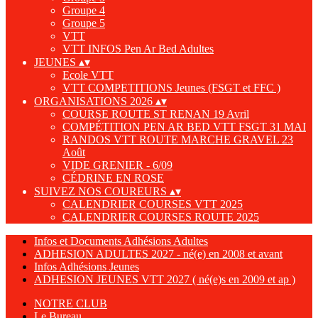
Groupe 4
Groupe 5
VTT
VTT INFOS Pen Ar Bed Adultes
JEUNES
▴
▾
Ecole VTT
VTT COMPETITIONS Jeunes (FSGT et FFC )
ORGANISATIONS 2026
▴
▾
COURSE ROUTE ST RENAN 19 Avril
COMPÉTITION PEN AR BED VTT FSGT 31 MAI
RANDOS VTT ROUTE MARCHE GRAVEL 23
Août
VIDE GRENIER - 6/09
CÉDRINE EN ROSE
SUIVEZ NOS COUREURS
▴
▾
CALENDRIER COURSES VTT 2025
CALENDRIER COURSES ROUTE 2025
Infos et Documents Adhésions Adultes
ADHESION ADULTES 2027 - né(e) en 2008 et avant
Infos Adhésions Jeunes
ADHESION JEUNES VTT 2027 ( né(e)s en 2009 et ap )
NOTRE CLUB
Le Bureau