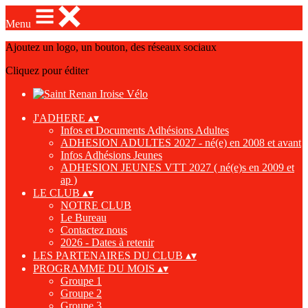
Menu
Ajoutez un logo, un bouton, des réseaux sociaux
Cliquez pour éditer
J'ADHERE
▴
▾
Infos et Documents Adhésions Adultes
ADHESION ADULTES 2027 - né(e) en 2008 et avant
Infos Adhésions Jeunes
ADHESION JEUNES VTT 2027 ( né(e)s en 2009 et
ap )
LE CLUB
▴
▾
NOTRE CLUB
Le Bureau
Contactez nous
2026 - Dates à retenir
LES PARTENAIRES DU CLUB
▴
▾
PROGRAMME DU MOIS
▴
▾
Groupe 1
Groupe 2
Groupe 3