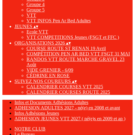
Groupe 4
Groupe 5
VTT
VTT INFOS Pen Ar Bed Adultes
JEUNES
▴
▾
Ecole VTT
VTT COMPETITIONS Jeunes (FSGT et FFC )
ORGANISATIONS 2026
▴
▾
COURSE ROUTE ST RENAN 19 Avril
COMPÉTITION PEN AR BED VTT FSGT 31 MAI
RANDOS VTT ROUTE MARCHE GRAVEL 23
Août
VIDE GRENIER - 6/09
CÉDRINE EN ROSE
SUIVEZ NOS COUREURS
▴
▾
CALENDRIER COURSES VTT 2025
CALENDRIER COURSES ROUTE 2025
Infos et Documents Adhésions Adultes
ADHESION ADULTES 2027 - né(e) en 2008 et avant
Infos Adhésions Jeunes
ADHESION JEUNES VTT 2027 ( né(e)s en 2009 et ap )
NOTRE CLUB
Le Bureau